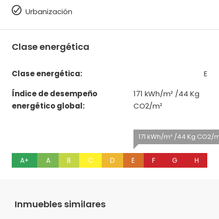
Urbanización
Clase energética
Clase energética:
E
Índice de desempeño
171 kWh/m² /44 Kg
energético global:
CO2/m²
171 kWh/m² /44 Kg CO2/m²
A+
A
B
C
D
E
F
G
H
Inmuebles similares