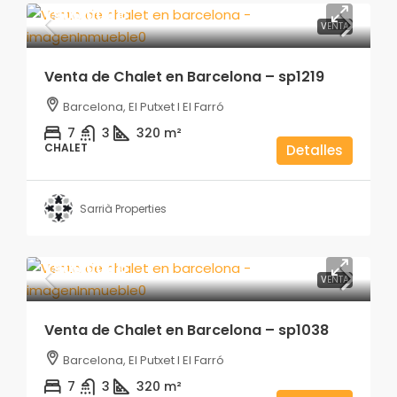
1.900.000€
VENTA
Venta de Chalet en Barcelona – sp1219
Barcelona, El Putxet I El Farró
7
3
320
m²
CHALET
Detalles
Sarrià Properties
1.900.000€
VENTA
Venta de Chalet en Barcelona – sp1038
Barcelona, El Putxet I El Farró
7
3
320
m²