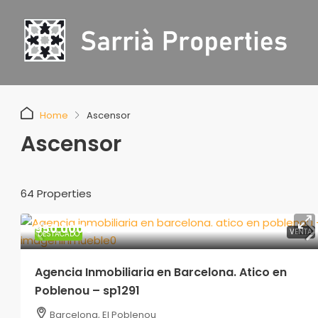
Home
Ascensor
Ascensor
64 Properties
950.000€
VENTA
DESTACADO
800.000€
Agencia Inmobiliaria en Barcelona. Atico en
Poblenou – sp1291
Agencia Inmobiliaria en Ba
Barcelona, El Poblenou