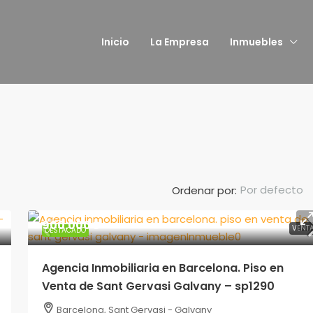
Inicio
La Empresa
Inmuebles
Por defecto
Ordenar por:
900.000€
VENT
DESTACADO
950.000€
Agencia Inmobiliaria en Barcelona. Piso en
Venta de Sant Gervasi Galvany – sp1290
Agencia Inmobiliaria en Barcelona.
rcelona. Piso
Atico en Poblenou – sp1291
Barcelona, Sant Gervasi - Galvany