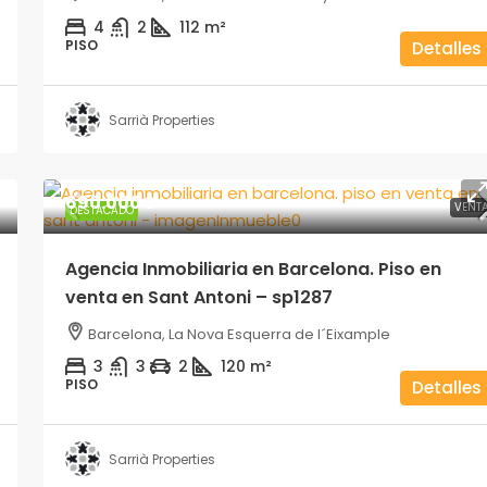
quierdo –
4
2
112
m²
Barcelona, El Poblenou
PISO
Detalles
4
2
1
125
m²
ÁTICO
e
Sarrià Properties
690.000€
VENT
DESTACADO
Agencia Inmobiliaria en Barcelona. Piso en
venta en Sant Antoni – sp1287
Barcelona, La Nova Esquerra de l´Eixample
3
3
2
120
m²
PISO
Detalles
Sarrià Properties