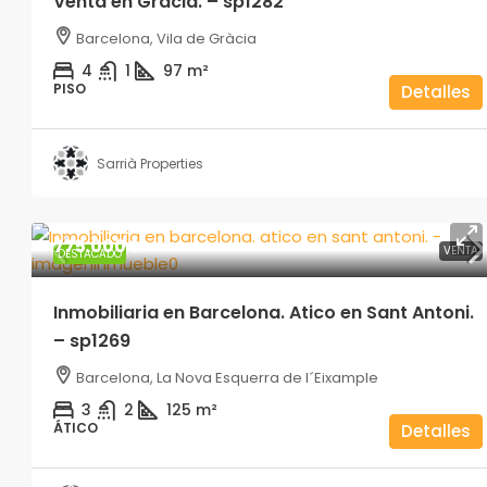
Venta en Gracia. – sp1282
Barcelona, Vila de Gràcia
4
1
97
m²
PISO
Detalles
Sarrià Properties
775.000€
VENTA
DESTACADO
Inmobiliaria en Barcelona. Atico en Sant Antoni.
– sp1269
Barcelona, La Nova Esquerra de l´Eixample
3
2
125
m²
ÁTICO
Detalles