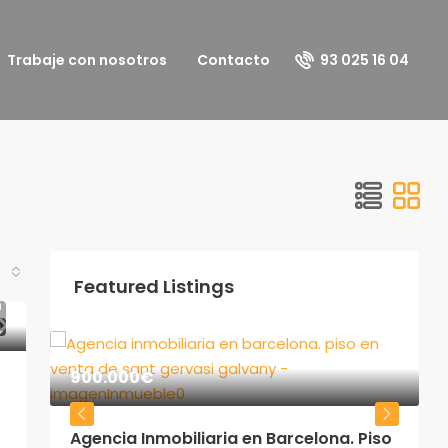
93 025 16 04
Trabaje con nosotros
Contacto
Featured Listings
A
900.000€
A
Agencia Inmobiliaria en Barcelona. Piso
e