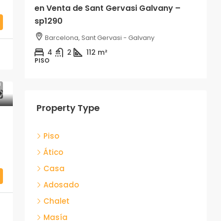
en Venta de Sant Gervasi Galvany –
sp1290
P
Barcelona, Sant Gervasi - Galvany
4
2
112
m²
PISO
A
Property Type
Piso
Ático
Casa
Adosado
Chalet
Masía