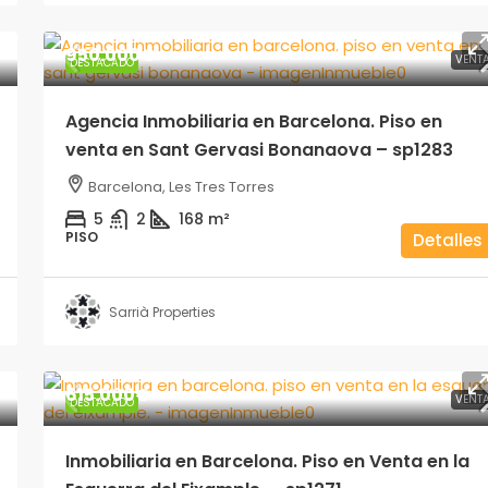
950.000€
VENT
DESTACADO
Agencia Inmobiliaria en Barcelona. Piso en
venta en Sant Gervasi Bonanaova – sp1283
Barcelona, Les Tres Torres
5
2
168
m²
PISO
Detalles
Sarrià Properties
615.000€
VENT
DESTACADO
Inmobiliaria en Barcelona. Piso en Venta en la