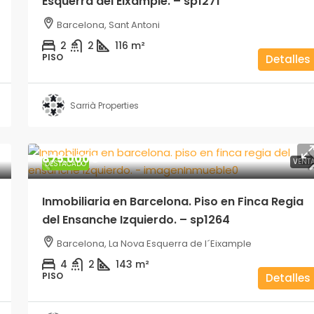
Esquerra del Eixample. – sp1271
Barcelona, Sant Antoni
2
2
116
m²
PISO
Detalles
Sarrià Properties
875.000€
VENT
DESTACADO
Inmobiliaria en Barcelona. Piso en Finca Regia
del Ensanche Izquierdo. – sp1264
Barcelona, La Nova Esquerra de l´Eixample
4
2
143
m²
PISO
Detalles