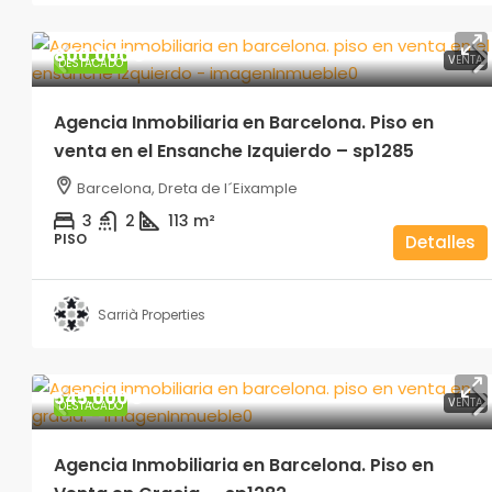
800.000€
VENTA
DESTACADO
Agencia Inmobiliaria en Barcelona. Piso en
venta en el Ensanche Izquierdo – sp1285
Barcelona, Dreta de l´Eixample
3
2
113
m²
PISO
Detalles
Sarrià Properties
545.000€
VENTA
DESTACADO
Agencia Inmobiliaria en Barcelona. Piso en