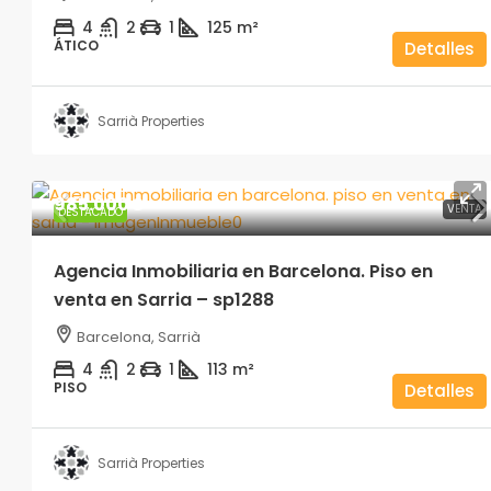
en venta en el Ensanche Iz
4
2
1
125
m²
sp1285
ÁTICO
Detalles
Barcelona, Dreta de l´Eixampl
3
2
113
m²
Sarrià Properties
PISO
985.000€
VENTA
DESTACADO
Agencia Inmobiliaria en Barcelona. Piso en
venta en Sarria – sp1288
Barcelona, Sarrià
4
2
1
113
m²
PISO
Detalles
Sarrià Properties