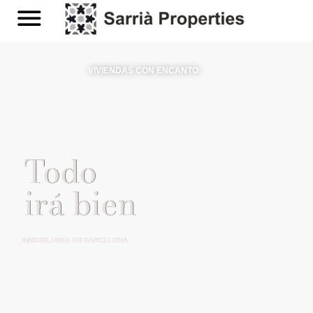
VIVIENDAS CON ENCANTO
Todo
irá bien
INMOBILIARIA EN BARCELONA