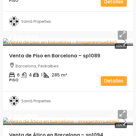
PISO
Detalles
Sarrià Properties
2.800.000€
VENTA
Venta de Piso en Barcelona – sp1089
Barcelona, Pedralbes
6
4
1
285
m²
PISO
Detalles
Sarrià Properties
2.500.000€
VENTA
Venta de Ático en Barcelona – sp1094