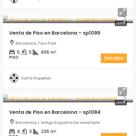
4.400.000€
VENTA
Venta de Piso en Barcelona – sp1099
Barcelona, Turo Park
5
5
406
m²
PISO
Detalles
Sarrià Properties
3.500.000€
VENTA
Venta de Piso en Barcelona – sp1084
Barcelona, L´antiga Esquerra De Leixample
4
3
236
m²