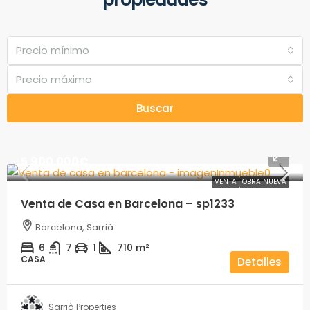
Precio mínimo
Precio máximo
Buscar
5.900.000€
VENTA
OBRA NUEVA
Venta de Casa en Barcelona – sp1233
Barcelona, Sarrià
6
7
1
710
m²
CASA
Detalles
Sarrià Properties