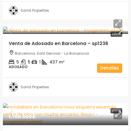
Sarrià Properties
1.890.000€
VENTA
Venta de Adosado en Barcelona – sp1236
Barcelona, Sant Gervasi - La Bonanova
5
5
1
437
m²
ADOSADO
Detalles
Sarrià Properties
VENTA
1.700.000€