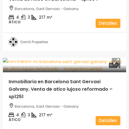
Barcelona, Sant Gervasi - Galvany
4
3
217
m²
ÁTICO
Detalles
Sarrià Properties
2.500.000€
VENTA
Inmobiliaria en Barcelona Sant Gervasi
Galvany. Venta de atico lujoso reformado –
sp1251
Barcelona, Sant Gervasi - Galvany
4
3
217
m²
ÁTICO
Detalles