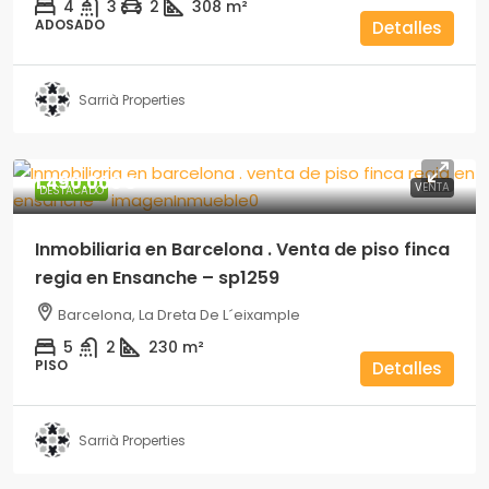
4
3
2
308
m²
ADOSADO
Detalles
Sarrià Properties
1.490.000€
VENTA
DESTACADO
Inmobiliaria en Barcelona . Venta de piso finca
regia en Ensanche – sp1259
Barcelona, La Dreta De L´eixample
5
2
230
m²
PISO
Detalles
Sarrià Properties