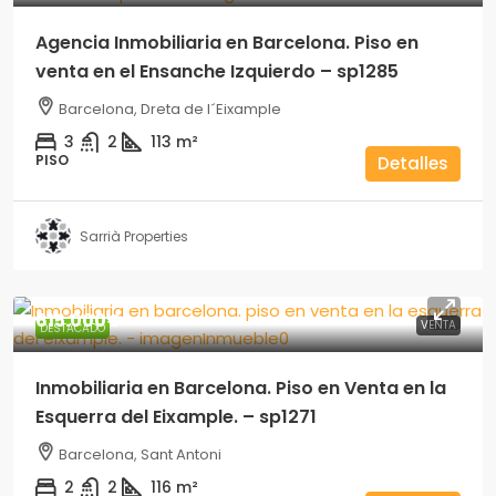
Agencia Inmobiliaria en Barcelona. Piso en
venta en el Ensanche Izquierdo – sp1285
Barcelona, Dreta de l´Eixample
3
2
113
m²
PISO
Detalles
Sarrià Properties
615.000€
VENTA
DESTACADO
Inmobiliaria en Barcelona. Piso en Venta en la
Esquerra del Eixample. – sp1271
Barcelona, Sant Antoni
2
2
116
m²