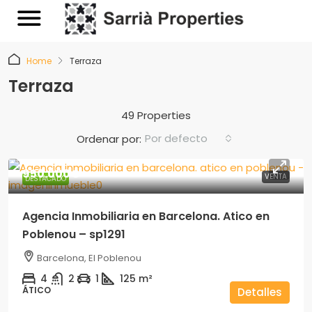
Home
Terraza
Terraza
49 Properties
Por defecto
Ordenar por:
950.000€
VENTA
DESTACADO
Agencia Inmobiliaria en Barcelona. Atico en
Poblenou – sp1291
Barcelona, El Poblenou
4
2
1
125
m²
ÁTICO
Detalles