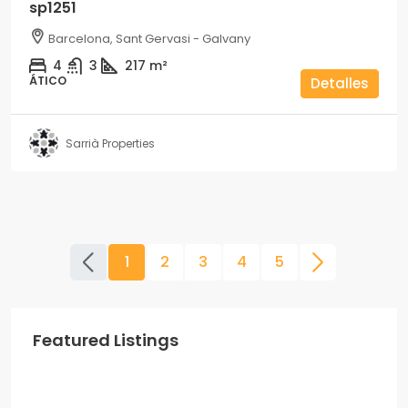
sp1251
Barcelona, Sant Gervasi - Galvany
4
3
217
m²
ÁTICO
Detalles
Sarrià Properties
1
2
3
4
5
Featured Listings