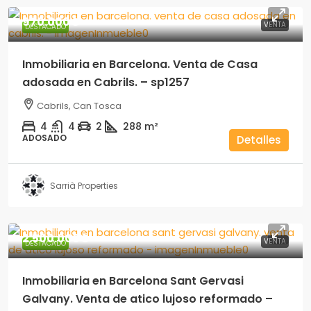
970.000€
VENTA
DESTACADO
Inmobiliaria en Barcelona. Venta de Casa
adosada en Cabrils. – sp1257
Cabrils, Can Tosca
4
4
2
288
m²
ADOSADO
Detalles
Sarrià Properties
2.500.000€
VENTA
DESTACADO
Inmobiliaria en Barcelona Sant Gervasi
Galvany. Venta de atico lujoso reformado –