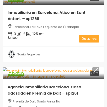
Inmobiliaria en Barcelona. Atico en Sant
Antoni. – sp1269
Barcelona, La Nova Esquerra de l´Eixample
3
2
125
m²
ÁTICO
Detalles
Sarrià Properties
1.200.000€
VENTA
DESTACADO
Agencia Inmobiliaria Barcelona. Casa
adosada en Premia de Dalt – sp1261
Premià de Dalt, Santa Anna Tio