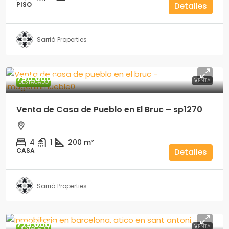
PISO
Detalles
Sarrià Properties
790.000€
VENTA
DESTACADO
Venta de Casa de Pueblo en El Bruc – sp1270
4
1
200
m²
CASA
Detalles
Sarrià Properties
775.000€
VENTA
DESTACADO