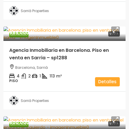
Sarrià Properties
985.000€
VENTA
DESTACADO
Agencia Inmobiliaria en Barcelona. Piso en
venta en Sarria – sp1288
Barcelona, Sarrià
4
2
1
113
m²
PISO
Detalles
Sarrià Properties
800.000€
VENTA
DESTACADO