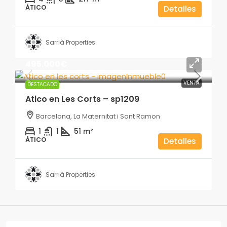
ÁTICO
Detalles
Sarrià Properties
495.000€
VENTA
DESTACADO
Atico en Les Corts – sp1209
Barcelona, La Maternitat i Sant Ramon
1
1
51
m²
ÁTICO
Detalles
Sarrià Properties