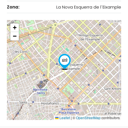
Zona:
La Nova Esquerra de l´Eixample
+
−
Leaflet
|
©
OpenStreetMap
contributors