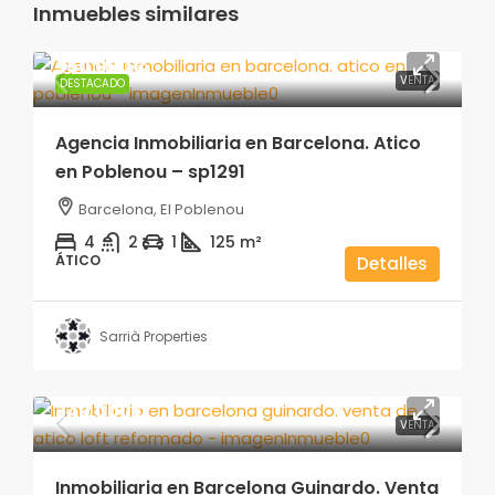
Inmuebles similares
950.000€
VENTA
DESTACADO
Agencia Inmobiliaria en Barcelona. Atico
en Poblenou – sp1291
Barcelona, El Poblenou
4
2
1
125
m²
ÁTICO
Detalles
Sarrià Properties
340.000€
VENTA
Inmobiliaria en Barcelona Guinardo. Venta