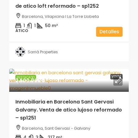
de atico loft reformado – sp1252
Barcelona, Vilapicina I La Torre Llobeta
1
1
50
m²
ÁTICO
Detalles
Sarrià Properties
VENTA
DESTACADO
2.500.000€
Inmobiliaria en Barcelona Sant Gervasi
Galvany. Venta de atico lujoso reformado
– sp1251
Barcelona, Sant Gervasi - Galvany
4
3
217
m²