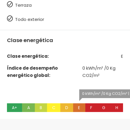
Terraza
Todo exterior
Clase energética
Clase energética:
E
Índice de desempeño
0 kWh/m² /0 Kg
energético global:
CO2/m²
0 kWh/m² /0 Kg CO2/m² |
A+
A
B
C
D
E
F
G
H