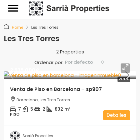
Home
Les Tres Torres
Les Tres Torres
2 Properties
Por defecto
Ordenar por:
2.575.000€
VENTA
Venta de Piso en Barcelona – sp907
Barcelona, Les Tres Torres
7
5
2
832
m²
PISO
Detalles
Sarrià Properties