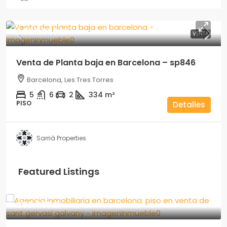
2.995.000€
VENTA
Venta de Planta baja en Barcelona – sp846
Barcelona, Les Tres Torres
5
6
2
334
m²
PISO
Detalles
Sarrià Properties
Featured Listings
900.000€